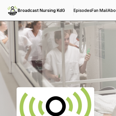
Broadcast Nursing KdG
Episodes
Fan Mail
Abo
Podcast Background Image