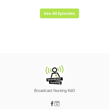
See All Episodes
Broadcast Nursing KdG
Visit our Facebook page
Visit our Website page