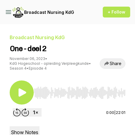
+ Follow
Broadcast Nursing KdG
Broadcast Nursing KdG
One - deel 2
November 06, 2023
•
Share
KdG Hogeschool - opleiding Verpleegkunde
•
Season 4
•
Episode 4
Use Left/Right to seek, Home/End to jump to st
0:00
|
22:01
Show Notes